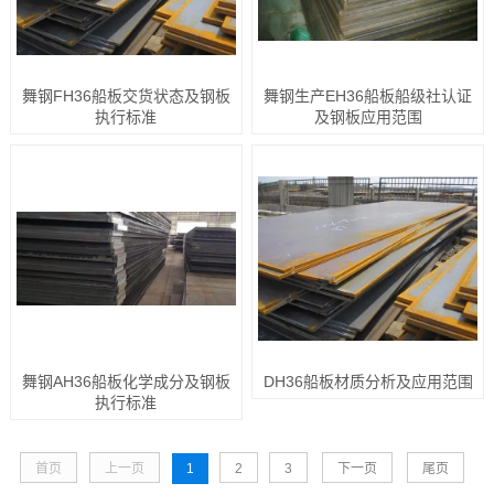
舞钢FH36船板交货状态及钢板
舞钢生产EH36船板船级社认证
执行标准
及钢板应用范围
舞钢AH36船板化学成分及钢板
DH36船板材质分析及应用范围
执行标准
首页
上一页
1
2
3
下一页
尾页