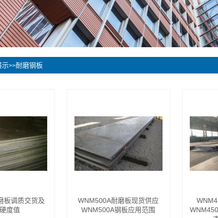
展示
耐磨钢板
>>
耐磨板调质交货及
WNM500A耐磨板现货供应
WNM
硬度值
WNM500A钢板应用范围
WNM4