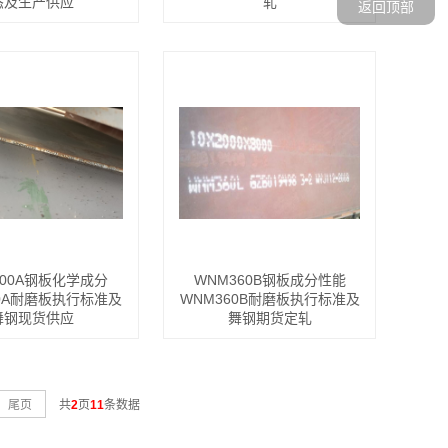
态及生产供应
轧
返回顶部
400A钢板化学成分
WNM360B钢板成分性能
00A耐磨板执行标准及
WNM360B耐磨板执行标准及
舞钢现货供应
舞钢期货定轧
尾页
共
2
页
11
条数据