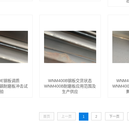
60E钢板调质
WNM400B钢板交货状态
WNM
E舞钢耐磨板冲击试
WNM400B耐磨板应用范围及
WNM4
验
生产供应
首页
上一页
1
2
下一页