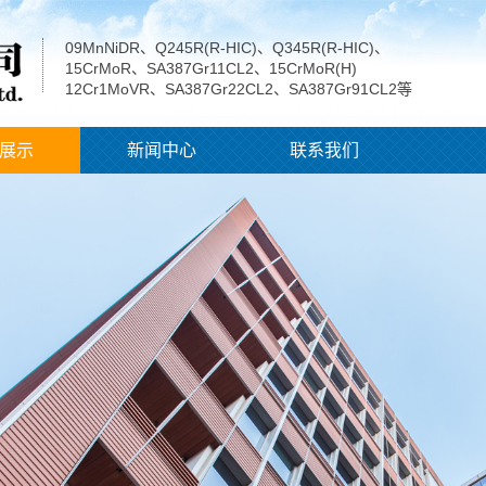
09MnNiDR、Q245R(R-HIC)、Q345R(R-HIC)、
15CrMoR、SA387Gr11CL2、15CrMoR(H)
12Cr1MoVR、SA387Gr22CL2、SA387Gr91CL2等
展示
新闻中心
联系我们