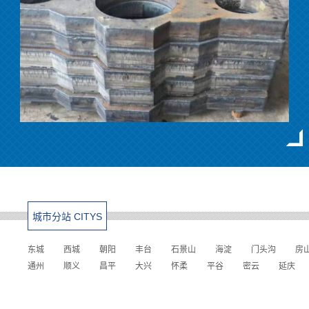
城市分站 CITYS
东城
西城
朝阳
丰台
石景山
海淀
门头沟
房
通州
顺义
昌平
大兴
怀柔
平谷
密云
延庆