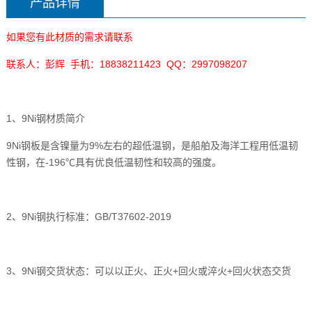
产品详情
如果您有此材质的需求请联系
联系人：彭辉 手机：18838211423 QQ：2997098207
1、9Ni钢材质简介
9Ni钢板是含镍量为9%左右的超低温钢，是船舶及海洋工程用低温韧
性钢，在-196℃具有优良低温韧性和较高的强度。
2、9Ni钢执行标准：GB/T37602-2019
3、9Ni钢交货状态：可以以正火、正火+回火或淬火+回火状态交货