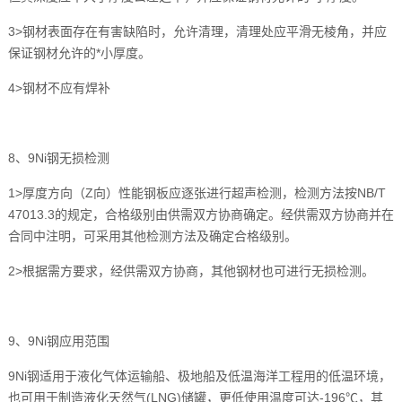
3>钢材表面存在有害缺陷时，允许清理，清理处应平滑无棱角，并应
保证钢材允许的*小厚度。
4>钢材不应有焊补
8、9Ni钢无损检测
1>厚度方向（Z向）性能钢板应逐张进行超声检测，检测方法按NB/T
47013.3的规定，合格级别由供需双方协商确定。经供需双方协商并在
合同中注明，可采用其他检测方法及确定合格级别。
2>根据需方要求，经供需双方协商，其他钢材也可进行无损检测。
9、9Ni钢应用范围
9Ni钢适用于液化气体运输船、极地船及低温海洋工程用的低温环境，
也可用于制造液化天然气(LNG)储罐，更低使用温度可达-196℃，其