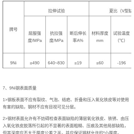
拉伸试验
夏比（V型缺
牌号
屈服强
抗拉强
断后伸长
材料厚度
试验温度
度/MPa
度/MPa
率A%
mm
（℃）
9Ni
≥490
640~830
≥19
≤60
-196
7、9Ni钢表面质量
1>钢板表面不应有裂纹、气泡、结疤、折叠和压入氧化铁皮等对使用
有害的缺陷，钢材不应有目视可见分层。
2>钢材表面允许有不妨碍检查表面缺陷的薄层氧化铁皮、铁锈、由压
入氧化铁皮脱落所引起的不显著的表面粗糙、压痕及其他局部缺陷，
但其深度应不大于厚度公差之半，并应保证钢材允许的*小厚度。