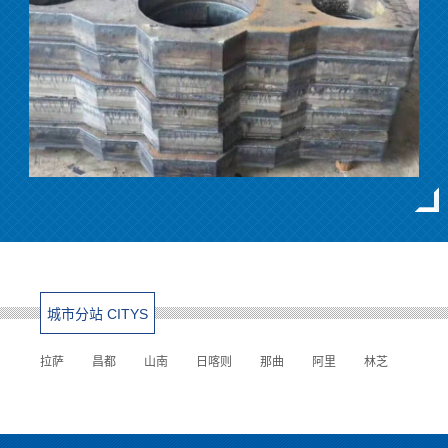
城市分站 CITYS
拉萨
昌都
山南
日喀则
那曲
阿里
林芝