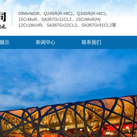
09MnNiDR、Q245R(R-HIC)、Q345R(R-HIC)、
15CrMoR、SA387Gr11CL2、15CrMoR(H)
12Cr1MoVR、SA387Gr22CL2、SA387Gr91CL2等
展示
新闻中心
联系我们