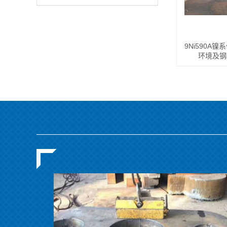
9Ni590A
环境及钢