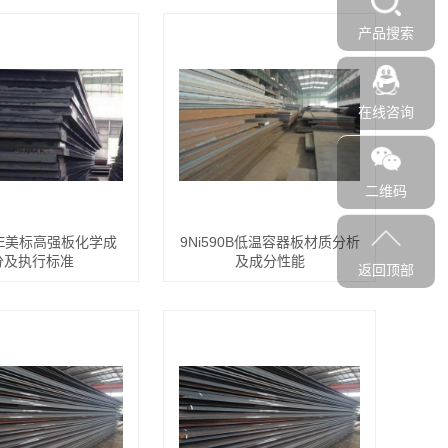
产品搜索
在线咨询
二维码
GrE美标高强板化学成
9Ni590B低温容器板材质分析
分及执行标准
及成分性能
返回顶部