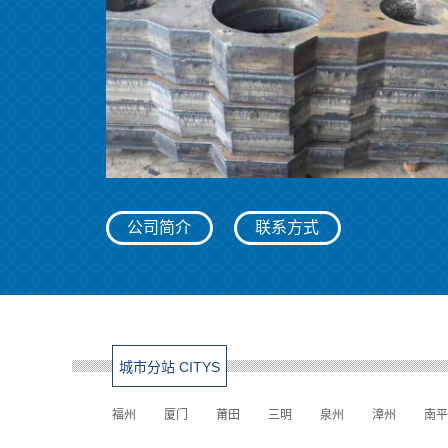
公司简介
联系方式
城市分站 CITYS
福州
厦门
莆田
三明
泉州
漳州
南平