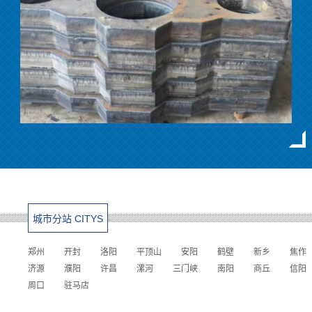
城市分站 CITYS
郑州
开封
洛阳
平顶山
安阳
鹤壁
新乡
焦作
济源
濮阳
许昌
漯河
三门峡
南阳
商丘
信阳
周口
驻马店