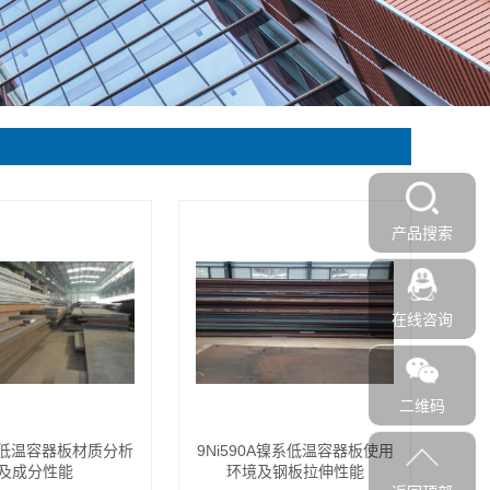
产品搜索
在线咨询
二维码
0B低温容器板材质分析
9Ni590A镍系低温容器板使用
及成分性能
环境及钢板拉伸性能