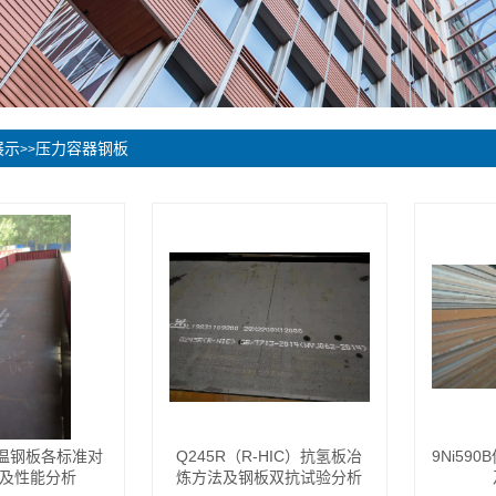
展示
压力容器钢板
>>
系低温钢板各标准对
Q245R（R-HIC）抗氢板冶
9Ni59
及性能分析
炼方法及钢板双抗试验分析