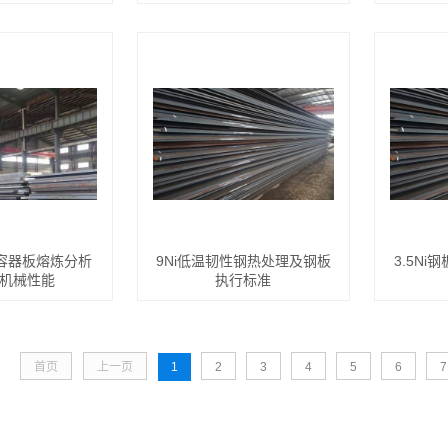
低温容器板熔炼分析
9Ni低温韧性钢热处理及钢板
3.5N
机械性能
执行标准
首页
上一页
1
2
3
4
5
6
7