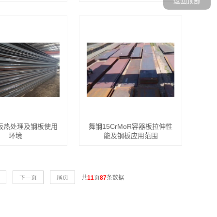
返回顶部
i钢板热处理及钢板使用
舞钢15CrMoR容器板拉伸性
环境
能及钢板应用范围
下一页
尾页
共
11
页
87
条数据