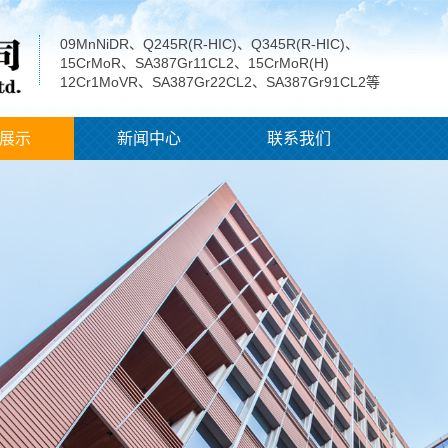
09MnNiDR、Q245R(R-HIC)、Q345R(R-HIC)、
15CrMoR、SA387Gr11CL2、15CrMoR(H)
12Cr1MoVR、SA387Gr22CL2、SA387Gr91CL2等
展示
新闻中心
联系我们