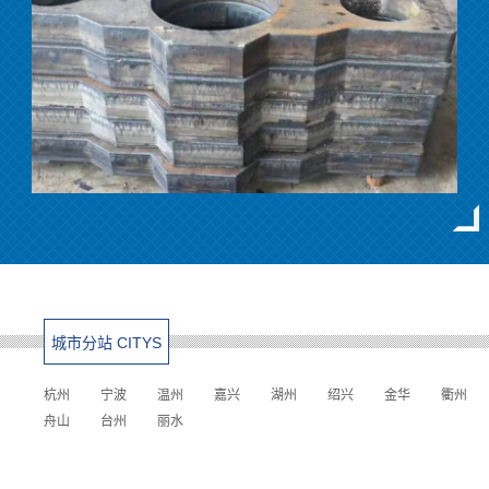
城市分站 CITYS
杭州
宁波
温州
嘉兴
湖州
绍兴
金华
衢州
舟山
台州
丽水